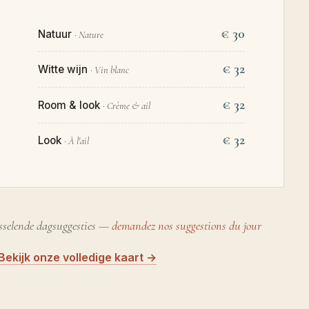
€ 30
Natuur
· Nature
€ 32
Witte wijn
· Vin blanc
€ 32
Room & look
· Crème & ail
€ 32
Look
· À l'ail
sselende dagsuggesties —
demandez nos suggestions du jour
Bekijk onze volledige kaart →