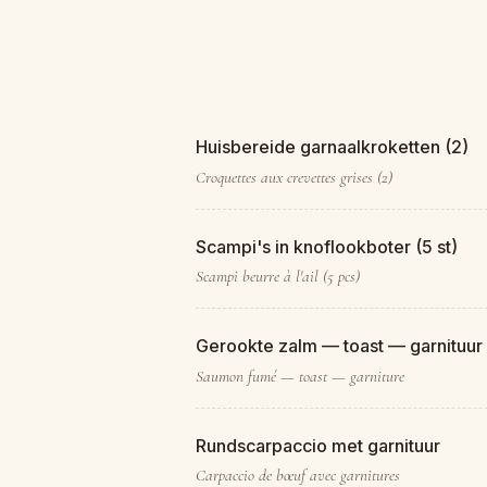
Huisbereide garnaalkroketten (2)
Croquettes aux crevettes grises (2)
Scampi's in knoflookboter (5 st)
Scampi beurre à l'ail (5 pcs)
Gerookte zalm — toast — garnituur
Saumon fumé — toast — garniture
Rundscarpaccio met garnituur
Carpaccio de bœuf avec garnitures