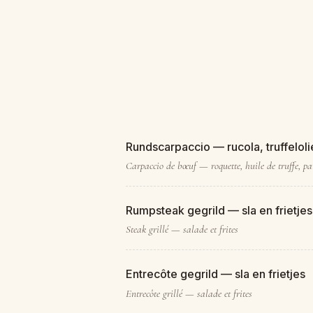
Rundscarpaccio — rucola, truffelol
Carpaccio de bœuf — roquette, huile de truffe, 
Rumpsteak gegrild — sla en frietjes
Steak grillé — salade et frites
Entrecôte gegrild — sla en frietjes
Entrecôte grillé — salade et frites