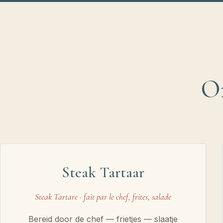
On
Steak Tartaar
Steak Tartare · fait par le chef, frites, salade
Bereid door de chef — frietjes — slaatje