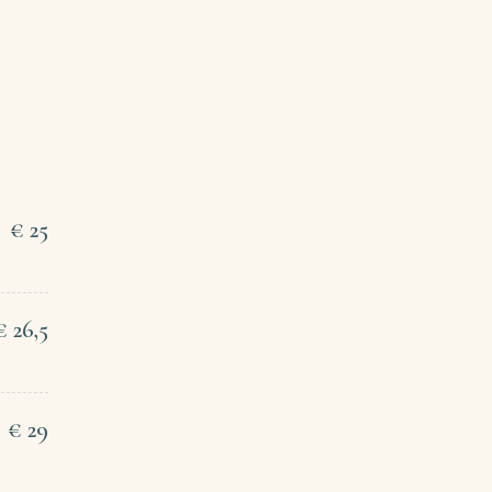
25
26,5
29