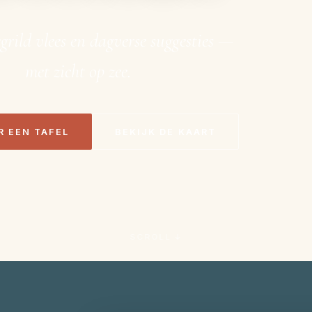
egrild vlees en dagverse suggesties —
met zicht op zee.
R EEN TAFEL
BEKIJK DE KAART
SCROLL ↓