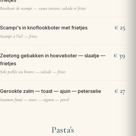
frietjes
Brochette de scampi — sauce tartare, salade et frites
25
Scampi's in knoflookboter met frietjes
Scampi à l'ail — frites
39
Zeetong gebakken in hoeveboter — slaatje —
frietjes
Sole poêlée au beurre — salade — frites
27
Gerookte zalm — toast — ajuin — peterselie
Saumon fumé — toast — oignon — persil
Pasta's