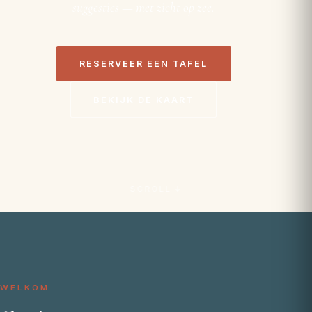
suggesties — met zicht op zee.
RESERVEER EEN TAFEL
BEKIJK DE KAART
SCROLL ↓
WELKOM