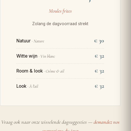
Moules frites
Zolang de dagvoorraad strekt
€ 30
Natuur
· Nature
€ 32
Witte wijn
· Vin blanc
€ 32
Room & look
· Crème & ail
€ 32
Look
· À l'ail
Vraag ook naar onze wisselende dagsuggesties —
demandez nos
suggestions du jour