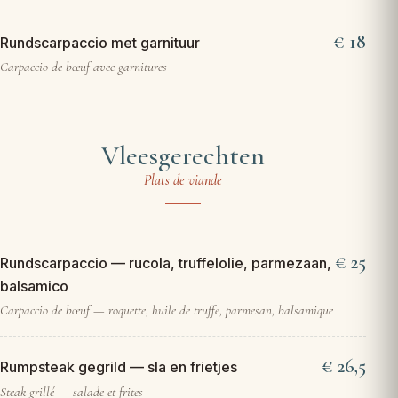
18
Rundscarpaccio met garnituur
Carpaccio de bœuf avec garnitures
Vleesgerechten
Plats de viande
25
Rundscarpaccio — rucola, truffelolie, parmezaan,
balsamico
Carpaccio de bœuf — roquette, huile de truffe, parmesan, balsamique
26,5
Rumpsteak gegrild — sla en frietjes
Steak grillé — salade et frites