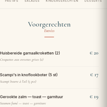
PASTA'S
SALADES
KINDERGERECHTEN
DESSERTS
Voorgerechten
Entrées
20
Huisbereide garnaalkroketten (2)
Croquettes aux crevettes grises (2)
17
Scampi's in knoflookboter (5 st)
Scampi beurre à l'ail (5 pcs)
19
Gerookte zalm — toast — garnituur
Saumon fumé — toast — garniture