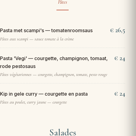
Pâtes
26,5
Pasta met scampi's — tomatenroomsaus
Pâtes aux scampi — sauce tomate à la crème
24
Pasta 'Vegi' — courgette, champignon, tomaat,
rode pestosaus
Pâtes végétariennes — courgette, champignon, tomate, pesto rouge
24
Kip in gele curry — courgette en pasta
Pâtes au poulet, curry jaune — courgette
Salades