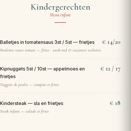
Kindergerechten
Menu enfant
14/20
Balletjes in tomatensaus 3st / 5st — frietjes
Boulettes sauce tomate — frites · week-end & vacances scolaires
12 / 17
Kipnuggets 5st / 10st — appelmoes en
frietjes
Nuggets de poulet — compote et frites
18
Kindersteak — sla en frietjes
Steak enfant — salade et frites