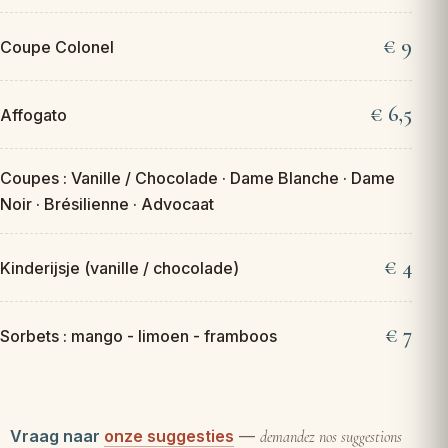
9
Coupe Colonel
6,5
Affogato
Coupes : Vanille / Chocolade · Dame Blanche · Dame
Noir · Brésilienne · Advocaat
4
Kinderijsje (vanille / chocolade)
7
Sorbets : mango - limoen - framboos
Vraag naar
onze suggesties
—
demandez nos suggestions